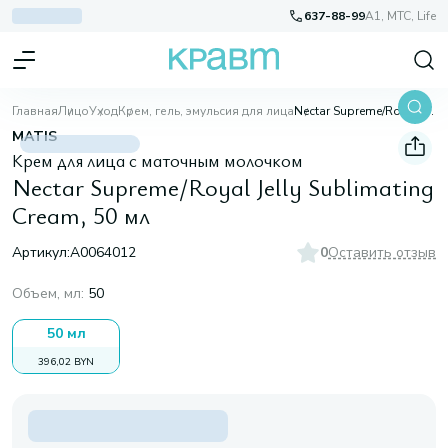
637-88-99
A1, МТС, Life
Главная
Лицо
Уход
Крем, гель, эмульсия для лица
Nectar Supreme/Royal Jelly Sublimating Cream, 50 мл
MATIS
Крем для лица с маточным молочком
Nectar Supreme/Royal Jelly Sublimating
Cream, 50 мл
Артикул:
A0064012
0
Оставить отзыв
Объем, мл
:
50
50 мл
396,02 BYN