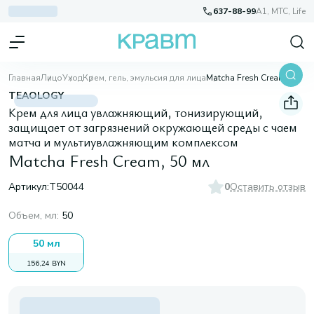
637-88-99
A1, МТС, Life
Главная
Лицо
Уход
Крем, гель, эмульсия для лица
Matcha Fresh Cream, 50 мл
TEAOLOGY
Крем для лица увлажняющий, тонизирующий,
защищает от загрязнений окружающей среды с чаем
матча и мультиувлажняющим комплексом
Matcha Fresh Cream, 50 мл
Артикул:
T50044
0
Оставить отзыв
Объем, мл
:
50
50 мл
156,24 BYN