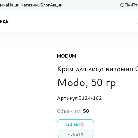
амма
Наши магазины
Блог
Акции
Пн-Пт:
нды
MODUM
Крем для лица витамин 
Modo, 50 гр
Артикул:
В124-162
Объем, мл
:
50
50 мл
7,36 BYN