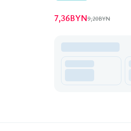
7,36
BYN
9,20
BYN