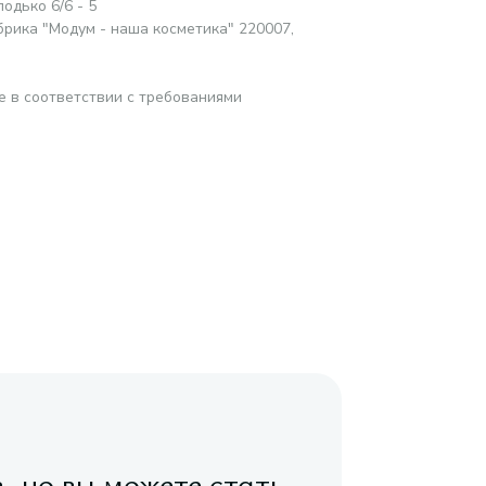
одько 6/6 - 5
ика "Модум - наша косметика" 220007,
е в соответствии с требованиями
в, но вы можете стать