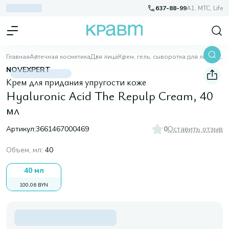
637-88-99
A1, МТС, Life
Главная
Аптечная косметика
Для лица
Крем, гель, сыворотка для лица
Hyaluronic Acid The Repulp Cream, 40 мл
NOVEXPERT
Крем для придания упругости коже
Hyaluronic Acid The Repulp Cream, 40
мл
Артикул:
3661467000469
0
Оставить отзыв
Объем, мл
:
40
40 мл
100,06 BYN