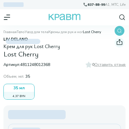
637-88-99
A1, МТС, Life
Главная
Тело
Уход для тела
Кремы для рук и ног
Lost Cherry
LIV DELANO
Крем для рук Lost Cherry
Lost Cherry
Артикул:
4811248012368
0
Оставить отзыв
Объем, мл
:
35
35 мл
4,37 BYN