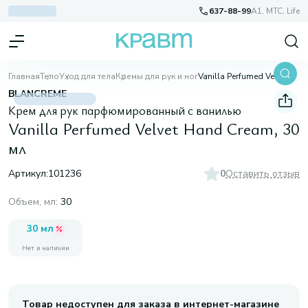
637-88-99
A1, МТС, Life
Главная
Тело
Уход для тела
Кремы для рук и ног
Vanilla Perfumed Velvet Hand Cream, 30 мл
BLANCREME
Крем для рук парфюмированный с ванилью
Vanilla Perfumed Velvet Hand Cream, 30
мл
Артикул:
101236
0
Оставить отзыв
Объем, мл
:
30
30 мл
Нет в наличии
Товар недоступен для заказа в интернет-магазине