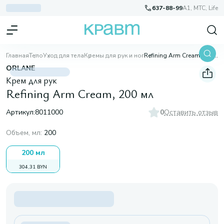
637-88-99
A1, МТС, Life
Главная
Тело
Уход для тела
Кремы для рук и ног
Refining Arm Cream, 200 мл
ORLANE
Крем для рук
Refining Arm Cream, 200 мл
Артикул:
8011000
0
Оставить отзыв
Объем, мл
:
200
200 мл
304,31 BYN