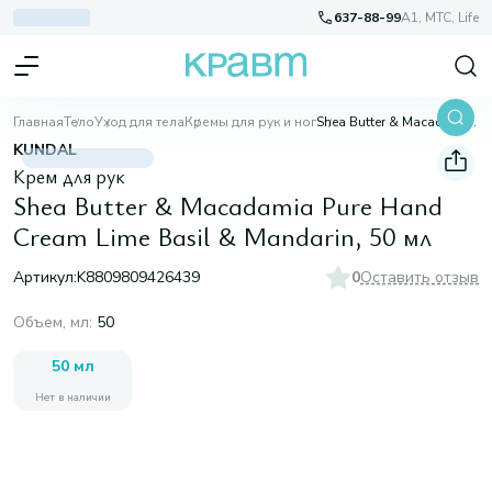
637-88-99
A1, МТС, Life
Главная
Тело
Уход для тела
Кремы для рук и ног
Shea Butter & Macadamia Pure Hand Cream Lime Basil & Mandarin, 50 мл
KUNDAL
Крем для рук
Shea Butter & Macadamia Pure Hand
Cream Lime Basil & Mandarin, 50 мл
Артикул:
K8809809426439
0
Оставить отзыв
Объем, мл
:
50
50 мл
Нет в наличии