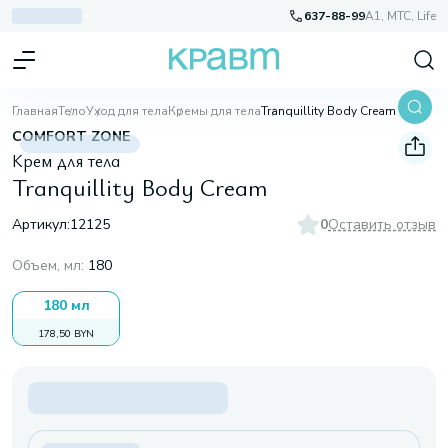
637-88-99
A1, МТС, Life
Главная
Тело
Уход для тела
Кремы для тела
Tranquillity Body Cream
COMFORT ZONE
Крем для тела
Tranquillity Body Cream
Артикул:
12125
0
Оставить отзыв
Объем, мл
:
180
180 мл
178,50 BYN