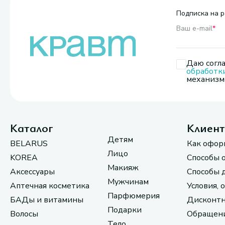
Подписка на р
Ваш e-mail
*
Даю согла
обработк
механизмо
Каталог
Клиен
Детям
BELARUS
Как офор
Лицо
KOREA
Способы 
Макияж
Аксессуары
Способы 
Мужчинам
Аптечная косметика
Условия, 
Парфюмерия
БАДы и витамины
Дисконтн
Подарки
Волосы
Обращени
Тело