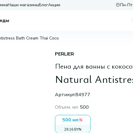
амма
Наши магазины
Блог
Акции
Пн-Пт:
нды
ntistress Bath Cream Thai Coco
PERLIER
Пена для ванны с кокос
Natural Antistr
Артикул:
84977
Объем, мл
:
500
500 мл
29,16 BYN