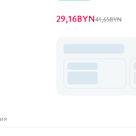
29,16
BYN
41,65
BYN
ия