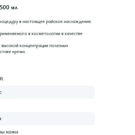
 500 мл
процедуру в настоящее райское наслаждение.
применяемого в косметологии в качестве
т высокой концентрации полезных
ставе крема.
ER
с
я
пы кожи