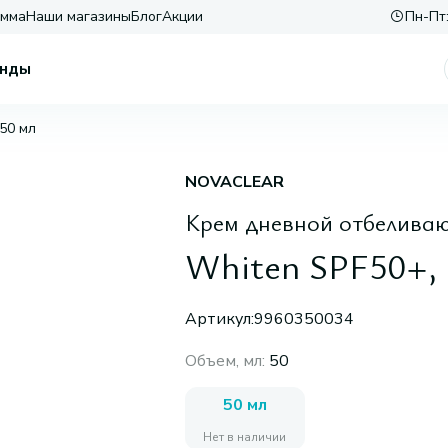
амма
Наши магазины
Блог
Акции
Пн-Пт:
нды
50 мл
NOVACLEAR
Крем дневной отбелива
Whiten SPF50+, 
Артикул:
9960350034
Объем, мл
:
50
50 мл
Нет в наличии