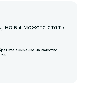
в, но вы можете стать
братите внимание на качество,
икам