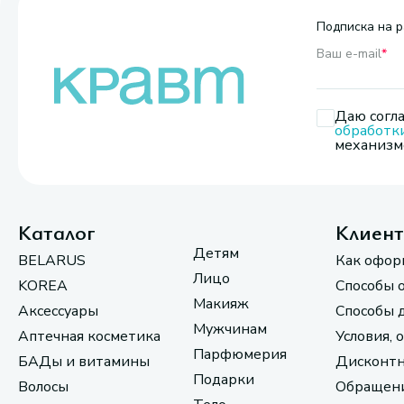
Подписка на р
Ваш e-mail
*
Даю согла
обработк
механизмо
Каталог
Клиен
Детям
BELARUS
Как офор
Лицо
KOREA
Способы 
Макияж
Аксессуары
Способы 
Мужчинам
Аптечная косметика
Условия, 
Парфюмерия
БАДы и витамины
Дисконтн
Подарки
Волосы
Обращени