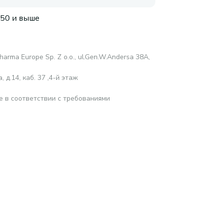
 50 и выше
harma Europe Sp. Z o.o., ul.Gen.W.Andersa 38A,
 д.14, каб. 37 ,4-й этаж
е в соответствии с требованиями