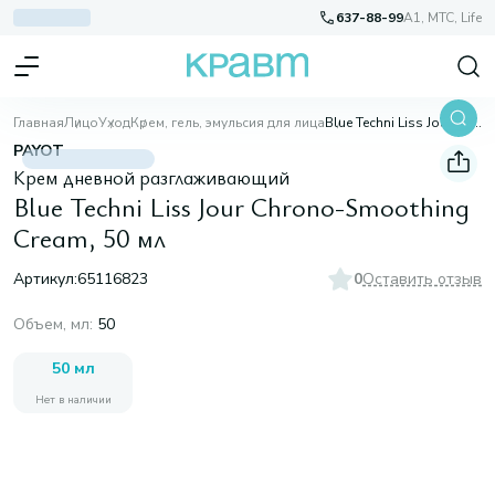
637-88-99
A1, МТС, Life
Главная
Лицо
Уход
Крем, гель, эмульсия для лица
Blue Techni Liss Jour Chrono-Smoothing Cream, 50 мл
PAYOT
Крем дневной разглаживающий
Blue Techni Liss Jour Chrono-Smoothing
Cream, 50 мл
Артикул:
65116823
0
Оставить отзыв
Объем, мл
:
50
50 мл
Нет в наличии