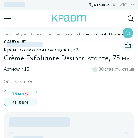
637-88-99
A1, МТС, Life
Главная
Лицо
Очищение
Скрабы и пилинги
Crème Exfoliante Desincrustante, 75 мл
CAUDALIE
Крем-эксфолиант очищающий
Crème Exfoliante Desincrustante, 75 мл
Артикул:
415
0
Оставить отзыв
Объем, мл
:
75
75 мл
71,45 BYN