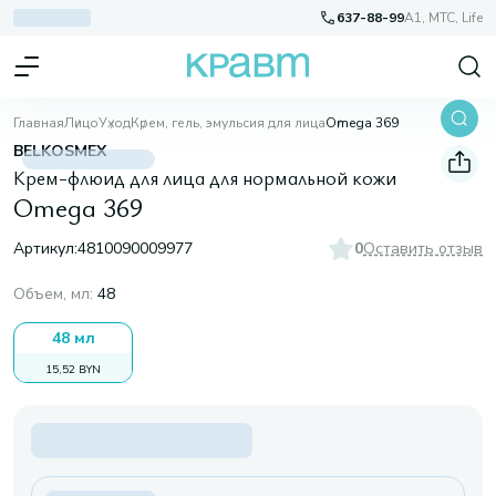
637-88-99
A1, МТС, Life
Главная
Лицо
Уход
Крем, гель, эмульсия для лица
Omega 369
BELKOSMEX
Крем-флюид для лица для нормальной кожи
Omega 369
Артикул:
4810090009977
0
Оставить отзыв
Объем, мл
:
48
48 мл
15,52 BYN