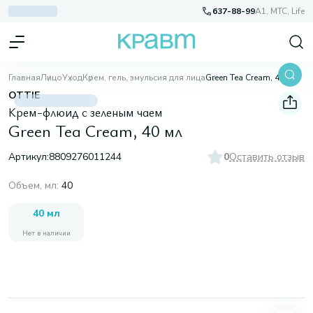
637-88-99
A1, МТС, Life
Главная
Лицо
Уход
Крем, гель, эмульсия для лица
Green Tea Cream, 40 мл
OTTIE
Крем-флюид с зеленым чаем
Green Tea Cream, 40 мл
Артикул:
8809276011244
0
Оставить отзыв
Объем, мл
:
40
40 мл
Нет в наличии