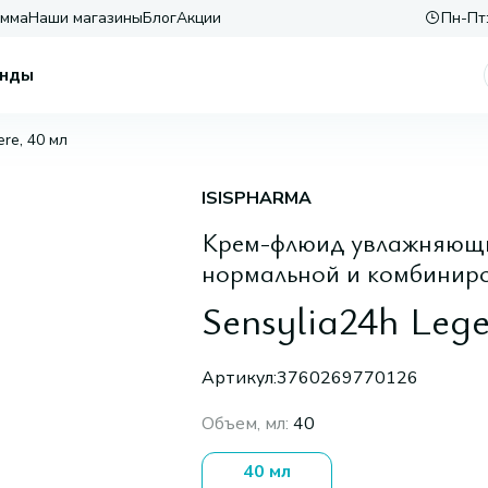
амма
Наши магазины
Блог
Акции
Пн-Пт:
нды
ere, 40 мл
ISISPHARMA
Крем-флюид увлажняющи
нормальной и комбинир
Sensylia24h Lege
Артикул:
3760269770126
Объем, мл
:
40
40 мл