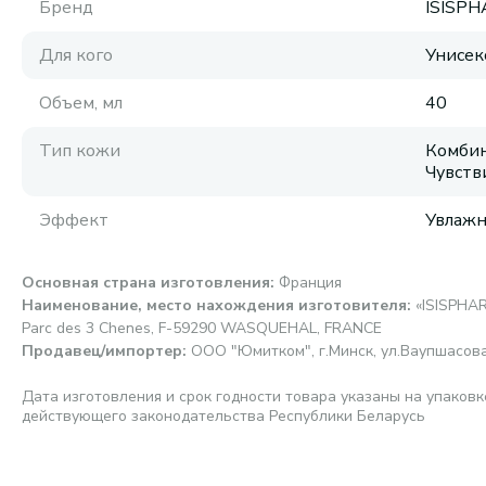
Бренд
ISISP
Для кого
Унисек
Объем, мл
40
Тип кожи
Комбин
Чувств
Эффект
Увлаж
Основная страна изготовления
:
Франция
Наименование, место нахождения изготовителя
:
«ISISPHAR
Parc des 3 Chenes, F-59290 WASQUEHAL, FRANCE
Продавец/импортер
:
ООО "Юмитком", г.Минск, ул.Ваупшасова,
Дата изготовления и срок годности товара указаны на упаковк
действующего законодательства Республики Беларусь