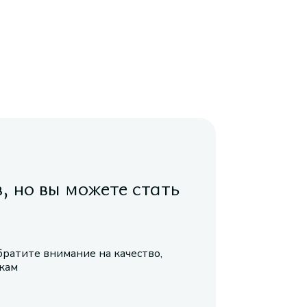
в, но вы можете стать
братите внимание на качество,
икам