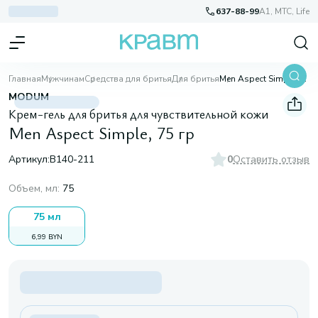
637-88-99
A1, МТС, Life
Главная
Мужчинам
Средства для бритья
Для бритья
Men Aspect Simple, 75 гр
MODUM
Крем-гель для бритья для чувствительной кожи
Men Aspect Simple, 75 гр
Артикул:
B140-211
0
Оставить отзыв
Объем, мл
:
75
75 мл
6,99 BYN