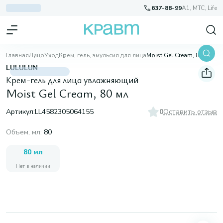
637-88-99
A1, МТС, Life
Главная
Лицо
Уход
Крем, гель, эмульсия для лица
Moist Gel Cream, 80 мл
LULULUN
Крем-гель для лица увлажняющий
Moist Gel Cream, 80 мл
Артикул:
LL4582305064155
0
Оставить отзыв
Объем, мл
:
80
80 мл
Нет в наличии