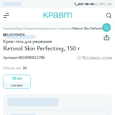
637-88-99
A1, МТС, Life
Главная
Лицо
Очищение
Умывание и очищение
Retinol Skin Perfecting, 150 г
BELKOSMEX
Крем-гель для умывания
Retinol Skin Perfecting, 150 г
Артикул:
4810090012786
0
Оставить отзыв
Объем, мл
:
30
30 мл
9,85 BYN