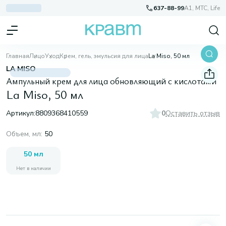
637-88-99
A1, МТС, Life
Главная
Лицо
Уход
Крем, гель, эмульсия для лица
La Miso, 50 мл
LA MISO
Ампульный крем для лица обновляющий с кислотами
La Miso, 50 мл
Артикул:
8809368410559
0
Оставить отзыв
Объем, мл
:
50
50 мл
Нет в наличии