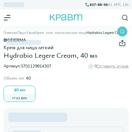
637-88-99
A1, МТС, Life
Главная
Лицо
Уход
Крем, гель, эмульсия для лица
Hydrabio Legere Cream, 40 мл
BIODERMA
Крем для лица легкий
Hydrabio Legere Cream, 40 мл
Артикул:
3701129814307
0
Оставить отзыв
Объем, мл
:
40
40 мл
77,03 BYN