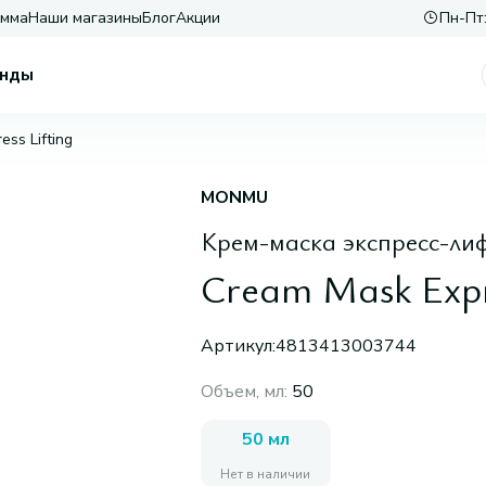
амма
Наши магазины
Блог
Акции
Пн-Пт:
нды
ss Lifting
MONMU
Крем-маска экспресс-ли
Cream Mask Expre
Артикул:
4813413003744
Объем, мл
:
50
50 мл
Нет в наличии