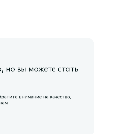
в, но вы можете стать
братите внимание на качество,
икам