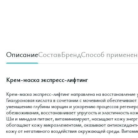
Описание
Состав
Бренд
Способ применен
Крем-маска экспресс-лифтинг
Крем-маска экспресс-лифтинг направлена на восстановление 
Гиалуроновая кислота в сочетании с мочевиной обеспечивают
уменьшению глубины морщин и ускорению процессов регенера
обезвоживания, восстанавливает упругость и эластичность ко
Ши и миндаля питают, витаминизируют, насыщают кожу энерг
обогащают кожу микроэлементами, оказывают антиоксидантн
кожу от негативного воздействия окружающей среды. Витами