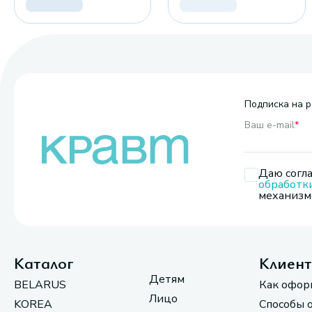
Подписка на р
Ваш e-mail
*
Даю согла
обработк
механизмо
Каталог
Клиен
Детям
BELARUS
Как офор
Лицо
KOREA
Способы 