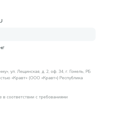
U
нг
у», ул. Лещинская, д. 2, оф. 34, г. Гомель, РБ
стью «Кравт» (ООО «Кравт») Республика
е в соответствии с требованиями