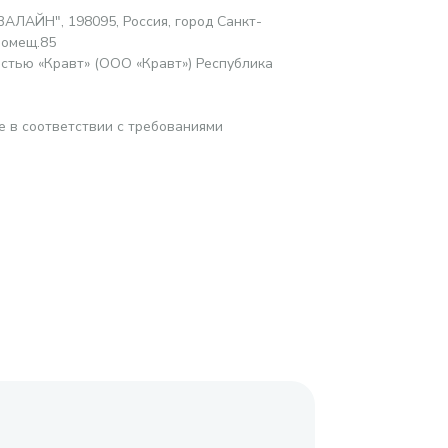
АЛАЙН", 198095, Россия, город Санкт-
помещ.85
стью «Кравт» (ООО «Кравт») Республика
е в соответствии с требованиями