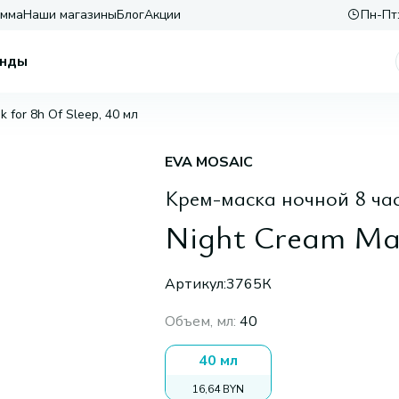
амма
Наши магазины
Блог
Акции
Пн-Пт:
нды
 for 8h Of Sleep, 40 мл
EVA MOSAIC
Крем-маска ночной 8 час
Night Cream Mas
Артикул:
3765К
Объем, мл
:
40
40 мл
16,64 BYN