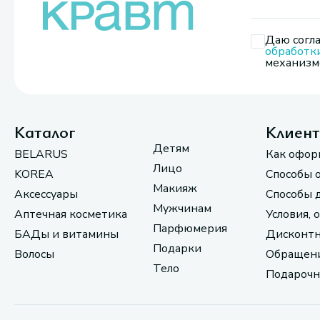
Даю согла
обработк
механизмо
Каталог
Клиен
Детям
BELARUS
Как офор
Лицо
KOREA
Способы 
Макияж
Аксессуары
Способы 
Мужчинам
Аптечная косметика
Условия, 
Парфюмерия
БАДы и витамины
Дисконтн
Подарки
Волосы
Обращени
Тело
Подарочн