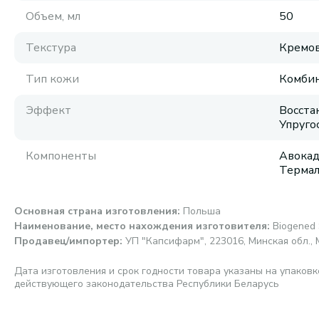
Объем, мл
50
Текстура
Кремов
Тип кожи
Комбин
Эффект
Восста
Упруго
Компоненты
Авокад
Термал
Основная страна изготовления
:
Польша
Наименование, место нахождения изготовителя
:
Biogened 
Продавец/импортер
:
УП "Капсифарм", 223016, Минская обл., 
Дата изготовления и срок годности товара указаны на упаковк
действующего законодательства Республики Беларусь