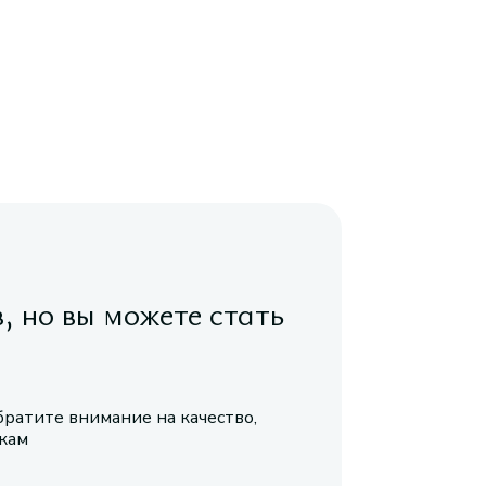
в, но вы можете стать
братите внимание на качество,
икам