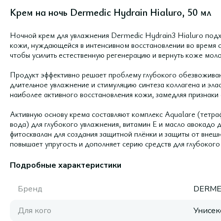
Крем на ночь Dermedic Hydrain Hialuro, 50 мл
Ночной крем для увлажнения Dermedic Hydrain3 Hialuro подх
кожи, нуждающейся в интенсивном восстановлении во время с
чтобы усилить естественную регенерацию и вернуть коже молод
Продукт эффективно решает проблему глубокого обезвоживан
длительное увлажнение и стимуляцию синтеза коллагена и эла
наиболее активного восстановления кожи, замедляя признаки 
Активную основу крема составляют комплекс Aqualare (тетра
вода) для глубокого увлажнения, витамин E и масло авокадо д
фитосквалан для создания защитной плёнки и защиты от внеш
повышает упругость и дополняет серию средств для глубокого
Подробные характеристики
Бренд
DERME
Для кого
Унисек