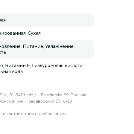
ая
ированная, Сухая
новление, Питание, Увлажнение,
сть
о, Витамин E, Гиалуроновая кислота,
ьная вода
S.A., 91-342 Lodz, ul. Pojezierska 99, Польша
Минский р-н, Новодворский с/с, 6-18
е в соответствии с требованиями