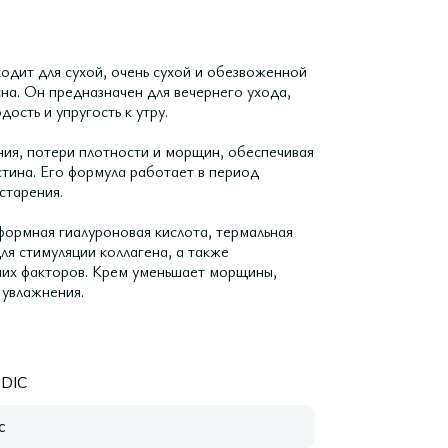
одит для сухой, очень сухой и обезвоженной
на. Он предназначен для вечернего ухода,
ость и упругость к утру.
ия, потери плотности и морщин, обеспечивая
стина. Его формула работает в период
старения.
формная гиалуроновая кислота, термальная
ля стимуляции коллагена, а также
них факторов. Крем уменьшает морщины,
 увлажнения.
DIC
с