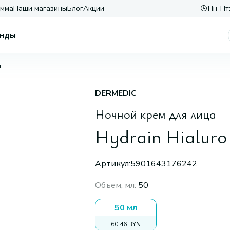
амма
Наши магазины
Блог
Акции
Пн-Пт:
нды
л
DERMEDIC
Ночной крем для лица
Hydrain Hialuro
Артикул:
5901643176242
Объем, мл
:
50
50 мл
60,46 BYN