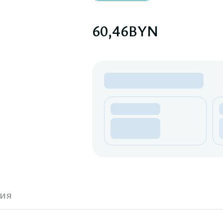
60,46
BYN
ия