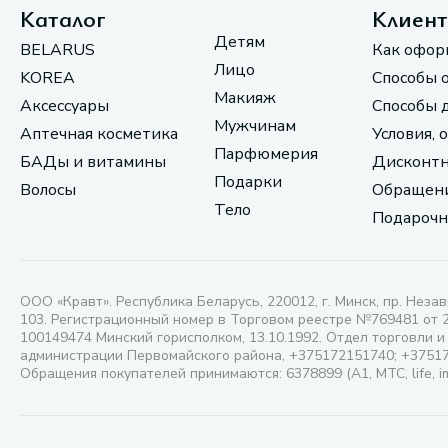
Каталог
Клиен
Детям
BELARUS
Как офор
Лицо
KOREA
Способы 
Макияж
Аксессуары
Способы 
Мужчинам
Аптечная косметика
Условия, 
Парфюмерия
БАДы и витамины
Дисконтн
Подарки
Волосы
Обращени
Тело
Подарочн
ООО «Кравт». Республика Беларусь, 220012, г. Минск, пр. Незав
103. Регистрационный номер в Торговом реестре №769481 от 
100149474 Минский горисполком, 13.10.1992. Отдел торговли и
администрации Первомайского района, +375172151740; +3751
Обращения покупателей принимаются: 6378899 (А1, МТС, life, i