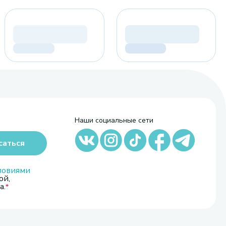
Наши социальные сети
саться
ловиями
ой,
а.