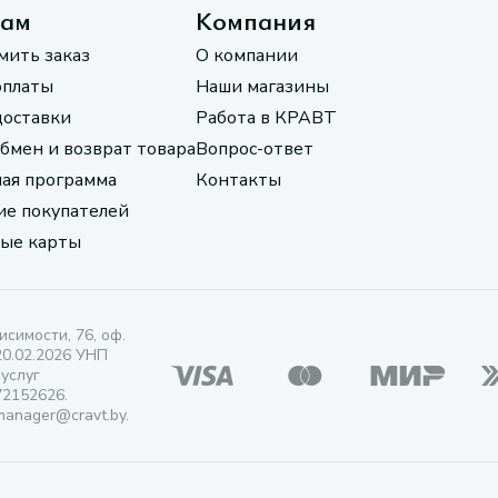
там
Компания
мить заказ
О компании
оплаты
Наши магазины
доставки
Работа в КРАВТ
обмен и возврат товара
Вопрос-ответ
ая программа
Контакты
е покупателей
ые карты
исимости, 76, оф.
20.02.2026 УНП
 услуг
72152626.
manager@cravt.by.