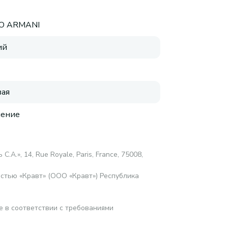
IO ARMANI
ий
ая
нение
С.А.», 14, Rue Royale, Paris, France, 75008,
стью «Кравт» (ООО «Кравт») Республика
е в соответствии с требованиями