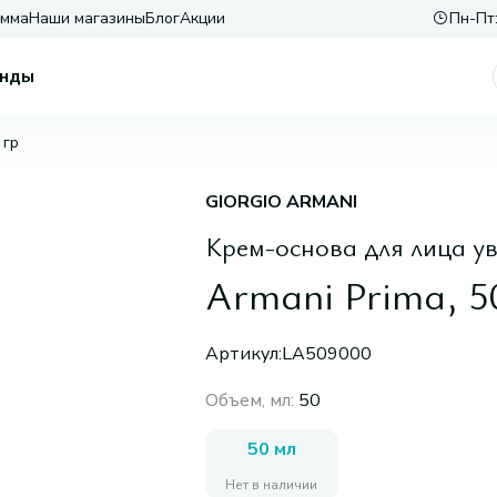
амма
Наши магазины
Блог
Акции
Пн-Пт:
нды
 гр
GIORGIO ARMANI
Крем-основа для лица 
Armani Prima, 5
Артикул:
LA509000
Объем, мл
:
50
50 мл
Нет в наличии