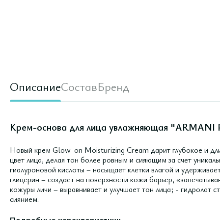
Описание
Состав
Бренд
Крем-основа для лица увлажняющая "ARMANI P
Новый крем Glow-on Moisturizing Cream дарит глубокое и дл
цвет лица, делая тон более ровным и сияющим за счет уникаль
гиалуроновой кислоты – насыщает клетки влагой и удерживает
глицерин – создает на поверхности кожи барьер, «запечатыва
кожуры личи – выравнивает и улучшает тон лица; - гидролат 
сиянием.