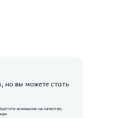
в, но вы можете стать
братите внимание на качество,
икам