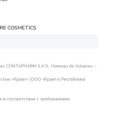
ARE COSMETICS
res CONTAPHARM S.A.S., Hameau de Vulaines -
стью «Кравт» (ООО «Кравт») Республика
е в соответствии с требованиями