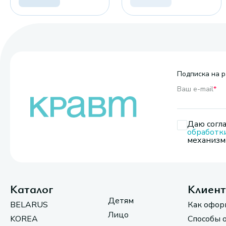
Подписка на р
Ваш e-mail
*
Даю согла
обработк
механизмо
Каталог
Клиен
Детям
BELARUS
Как офор
Лицо
KOREA
Способы 