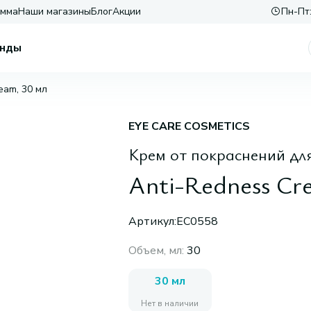
амма
Наши магазины
Блог
Акции
Пн-Пт:
нды
eam, 30 мл
EYE CARE COSMETICS
Крем от покраснений дл
Anti-Redness Cr
Артикул:
EC0558
Объем, мл
:
30
30 мл
Нет в наличии