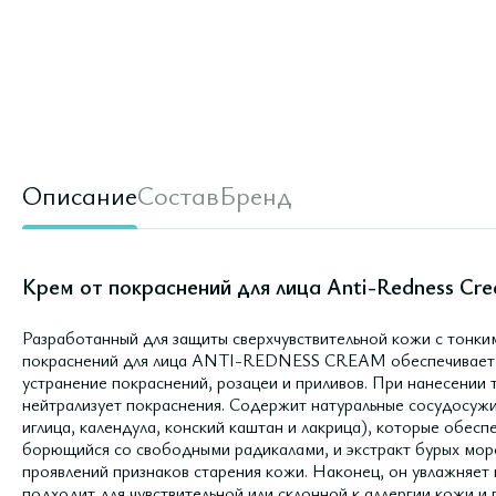
Описание
Состав
Бренд
Крем от покраснений для лица Anti-Redness Cre
Разработанный для защиты сверхчувствительной кожи с тонки
покраснений для лица ANTI-REDNESS CREAM обеспечивает 
устранение покраснений, розацеи и приливов. При нанесении т
нейтрализует покраснения. Содержит натуральные сосудосуж
иглица, календула, конский каштан и лакрица), которые обес
борющийся со свободными радикалами, и экстракт бурых мор
проявлений признаков старения кожи. Наконец, он увлажняет 
подходит для чувствительной или склонной к аллергии кожи и г