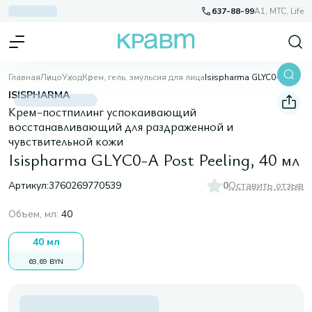
637-88-99
A1, МТС, Life
Главная
Лицо
Уход
Крем, гель, эмульсия для лица
Isispharma GLYC0-A Post Peeling, 40 мл
ISISPHARMA
Крем-постпилинг успокаивающий
восстанавливающий для раздраженной и
чувствительной кожи
Isispharma GLYC0-A Post Peeling, 40 мл
Артикул:
3760269770539
0
Оставить отзыв
Объем, мл
:
40
40 мл
69,69 BYN