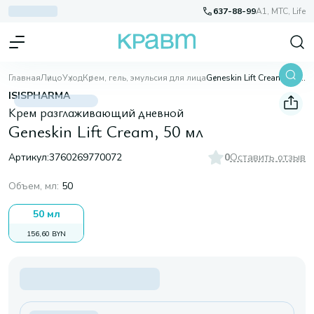
637-88-99
A1, МТС, Life
Главная
Лицо
Уход
Крем, гель, эмульсия для лица
Geneskin Lift Cream, 50 мл
ISISPHARMA
Крем разглаживающий дневной
Geneskin Lift Cream, 50 мл
Артикул:
3760269770072
0
Оставить отзыв
Объем, мл
:
50
50 мл
156,60 BYN