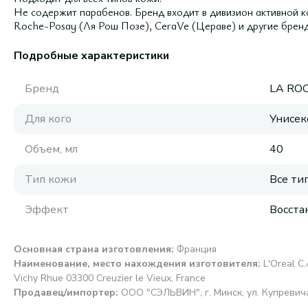
Не содержит парабенов. Бренд входит в дивизион активной к
Roche-Posay (Ля Рош Позе), CeraVe (Цераве) и другие бренд
Подробные характеристики
Бренд
LA RO
Для кого
Унисек
Объем, мл
40
Тип кожи
Все ти
Эффект
Восста
Основная страна изготовления
:
Франция
Наименование, место нахождения изготовителя
:
L'Oreal C.
Vichy Rhue 03300 Creuzier le Vieux, France
Продавец/импортер
:
ООО "СЭЛЬВИН", г. Минск, ул. Купревича,