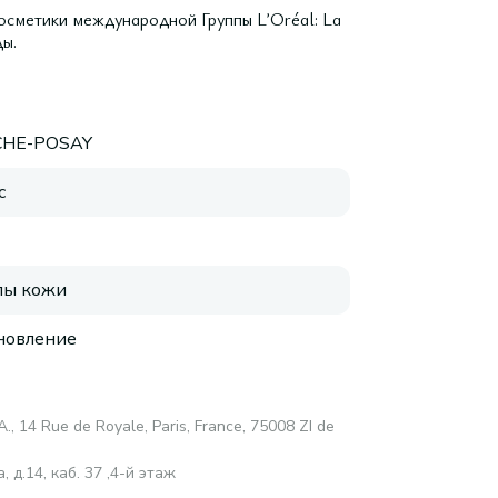
осметики международной Группы LʼOréal: La
ы.
CHE-POSAY
с
пы кожи
новление
A., 14 Rue de Royale, Paris, France, 75008 ZI de
 д.14, каб. 37 ,4-й этаж