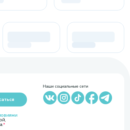
Наши социальные сети
саться
ловиями
ой,
а.