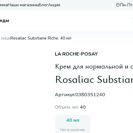
амма
Наши магазины
Блог
Акции
Пн-Пт:
нды
 лица
Rosaliac Substiane Riche, 40 мл
LA ROCHE-POSAY
Крем для нормальной и 
Rosaliac Substia
Артикул:
0380351240
Объем, мл
:
40
40 мл
Нет в наличии