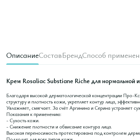
Описание
Состав
Бренд
Способ применен
Крем Rosaliac Substiane Riche для нормальной и
Благодаря высокой дерматологической концентрации Про-Кс
структуру и плотность кожи, укрепляет контур лица, эффектив
Увлажняет, смягчает. За счёт Аргинина и Серина устраняет сух
Показания к применению:
- Сухость кожи.
- Снижение плотности и обвисание контура лица.
Высокая переносимость протестирована под контролем дерма
Подходит для всех типов кожи.