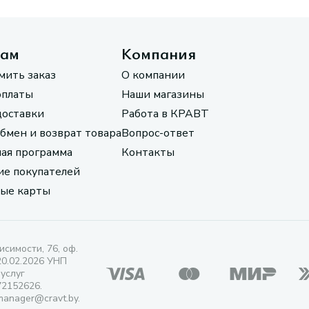
там
Компания
мить заказ
О компании
оплаты
Наши магазины
доставки
Работа в КРАВТ
обмен и возврат товара
Вопрос-ответ
ая программа
Контакты
е покупателей
ые карты
исимости, 76, оф.
20.02.2026 УНП
 услуг
72152626.
manager@cravt.by.