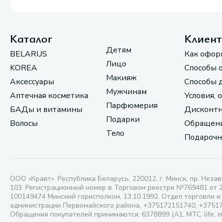
Каталог
Клиен
Детям
BELARUS
Как офор
Лицо
KOREA
Способы 
Макияж
Аксессуары
Способы 
Мужчинам
Аптечная косметика
Условия, 
Парфюмерия
БАДы и витамины
Дисконтн
Подарки
Волосы
Обращени
Тело
Подарочн
ООО «Кравт». Республика Беларусь, 220012, г. Минск, пр. Незав
103. Регистрационный номер в Торговом реестре №769481 от 
100149474 Минский горисполком, 13.10.1992. Отдел торговли и
администрации Первомайского района, +375172151740; +3751
Обращения покупателей принимаются: 6378899 (А1, МТС, life, i