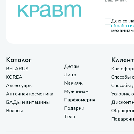
Ваш e-mail
*
Даю согла
обработк
механизмо
Каталог
Клиен
Детям
BELARUS
Как офор
Лицо
KOREA
Способы 
Макияж
Аксессуары
Способы 
Мужчинам
Аптечная косметика
Условия, 
Парфюмерия
БАДы и витамины
Дисконтн
Подарки
Волосы
Обращени
Тело
Подарочн