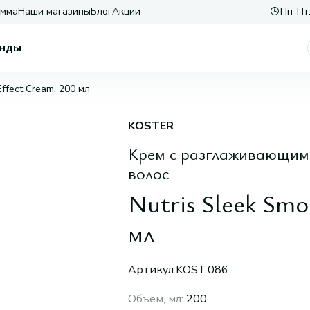
амма
Наши магазины
Блог
Акции
Пн-Пт:
нды
Effect Cream, 200 мл
KOSTER
Крем с разглаживающим
волос
Nutris Sleek Smo
мл
Артикул:
KOST.086
Объем, мл
:
200