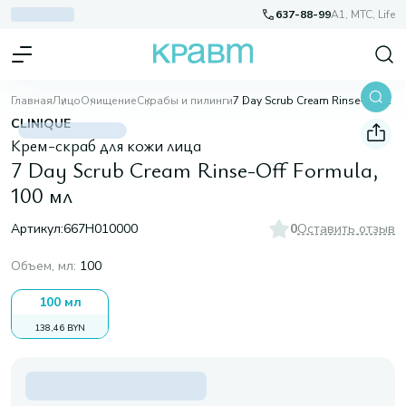
637-88-99
A1, МТС, Life
Главная
Лицо
Очищение
Скрабы и пилинги
7 Day Scrub Cream Rinse-Off Formula, 100 мл
CLINIQUE
Крем-скраб для кожи лица
7 Day Scrub Cream Rinse-Off Formula,
100 мл
Артикул:
667H010000
0
Оставить отзыв
Объем, мл
:
100
100 мл
138,46 BYN