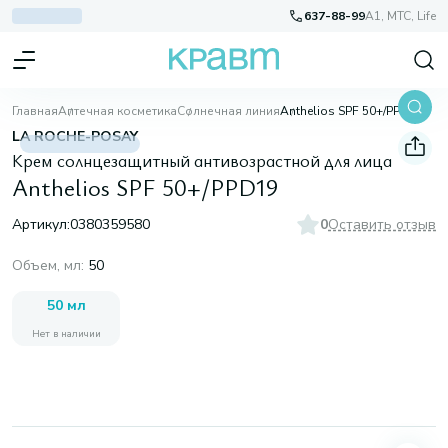
637-88-99
A1, МТС, Life
Главная
Аптечная косметика
Солнечная линия
Anthelios SPF 50+/PPD19
LA ROCHE-POSAY
Крем солнцезащитный антивозрастной для лица
Anthelios SPF 50+/PPD19
Артикул:
0380359580
0
Оставить отзыв
Объем, мл
:
50
50 мл
Нет в наличии