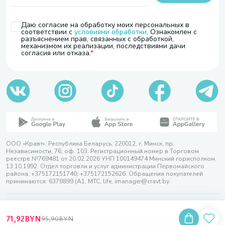
Даю согласие на обработку моих персональных в
соответствии с
условиями обработки
. Ознакомлен с
разъяснением прав, связанных с обработкой,
механизмом их реализации, последствиями дачи
согласия или отказа.
ООО «Кравт». Республика Беларусь, 220012, г. Минск, пр.
Независимости, 76, оф. 103. Регистрационный номер в Торговом
реестре №769481 от 20.02.2026 УНП 100149474 Минский горисполком,
13.10.1992. Отдел торговли и услуг администрации Первомайского
района, +375172151740; +375172152626. Обращения покупателей
принимаются: 6378899 (А1, МТС, life, imanager@cravt.by.
© 2026 ООО «Кравт»
Разработка сайта — SLAM
71,92
BYN
95,90
BYN
Выбор настроек Cookie