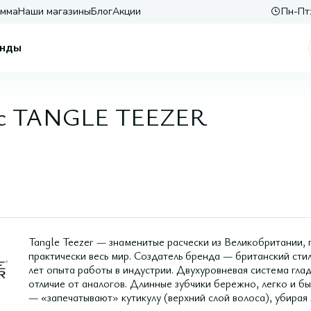
амма
Наши магазины
Блог
Акции
Пн-Пт:
нды
лос TANGLE TEEZER
Tangle Teezer — знаменитые расчески из Великобритании
практически весь мир. Создатель бренда — британский сти
лет опыта работы в индустрии. Двухуровневая система глад
отличие от аналогов. Длинные зубчики бережно, легко и бы
— «запечатывают» кутикулу (верхний слой волоса), убирая