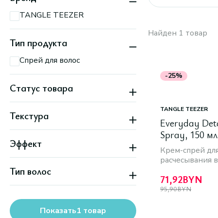
TANGLE TEEZER
Найден 1 товар
Тип продукта
Спрей для волос
-25%
Статус товара
Скидка
TANGLE TEEZER
Текстура
Everyday Det
Жидкая
Spray, 150 мл
Эффект
Крем-спрей для
расчесывания в
Легкое расчесывание
Тип волос
71,92
BYN
Вьющиеся
95,90
BYN
Густые
Показать
1
товар