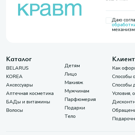
Даю согла
обработк
механизмо
Каталог
Клиен
Детям
BELARUS
Как офор
Лицо
KOREA
Способы 
Макияж
Аксессуары
Способы 
Мужчинам
Аптечная косметика
Условия, 
Парфюмерия
БАДы и витамины
Дисконтн
Подарки
Волосы
Обращени
Тело
Подарочн