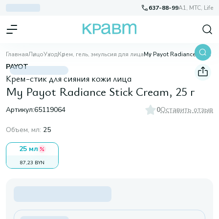
637-88-99
A1, МТС, Life
Главная
Лицо
Уход
Крем, гель, эмульсия для лица
My Payot Radiance Stick Cream, 25 г
PAYOT
Крем-стик для сияния кожи лица
My Payot Radiance Stick Cream, 25 г
Артикул:
65119064
0
Оставить отзыв
Объем, мл
:
25
25 мл
87,23 BYN