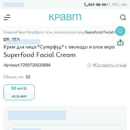
637-88-99
A1, МТС, Life
Главная
Лицо
Уход
Крем, гель, эмульсия для лица
Superfood Facial Cream
DR. SEA
Крем для лица "Суперфуд" с авокадо и алое вера
Superfood Facial Cream
Артикул:
7293720020684
0
Оставить отзыв
Объем, мл
:
50
50 мл
45,29 BYN