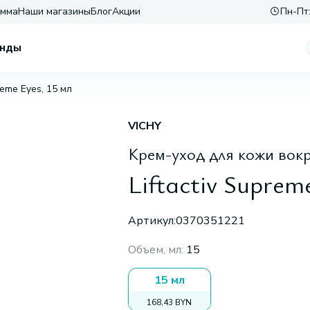
амма
Наши магазины
Блог
Акции
Пн-Пт:
нды
reme Eyes, 15 мл
VICHY
Крем-уход для кожи вокр
Liftactiv Suprem
Артикул:
0370351221
Объем, мл
:
15
15 мл
168,43 BYN