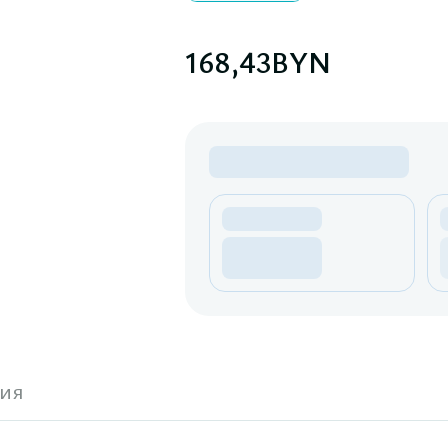
168,43
BYN
ия