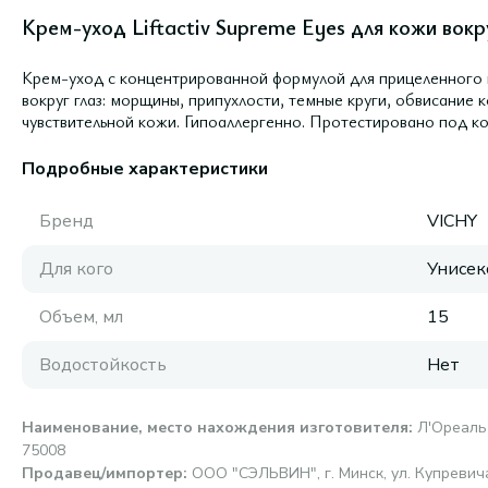
Крем-уход Liftactiv Supreme Eyes для кожи вокру
Крем-уход с концентрированной формулой для прицеленного в
вокруг глаз: морщины, припухлости, темные круги, обвисание 
чувствительной кожи. Гипоаллергенно. Протестировано под к
Подробные характеристики
Бренд
VICHY
Для кого
Унисек
Объем, мл
15
Водостойкость
Нет
Наименование, место нахождения изготовителя
:
Л'Ореаль 
75008
Продавец/импортер
:
ООО "СЭЛЬВИН", г. Минск, ул. Купревича,