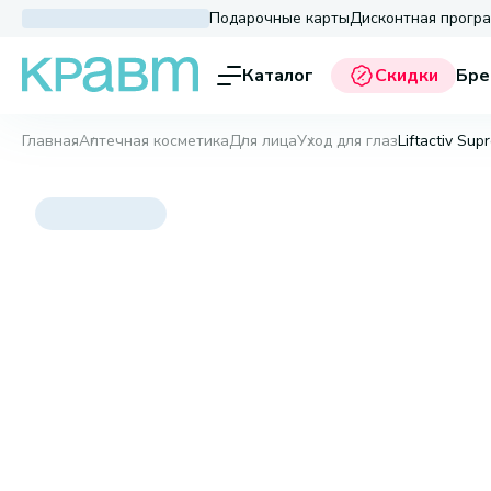
Подарочные карты
Дисконтная прогр
Каталог
Скидки
Бре
Главная
Аптечная косметика
Для лица
Уход для глаз
Liftactiv Sup