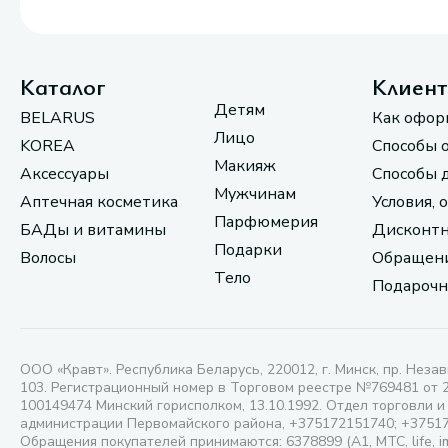
Каталог
Клиен
Детям
BELARUS
Как офор
Лицо
KOREA
Способы 
Макияж
Аксессуары
Способы 
Мужчинам
Аптечная косметика
Условия, 
Парфюмерия
БАДы и витамины
Дисконтн
Подарки
Волосы
Обращени
Тело
Подарочн
ООО «Кравт». Республика Беларусь, 220012, г. Минск, пр. Незав
103. Регистрационный номер в Торговом реестре №769481 от 
100149474 Минский горисполком, 13.10.1992. Отдел торговли и
администрации Первомайского района, +375172151740; +3751
Обращения покупателей принимаются: 6378899 (А1, МТС, life, i