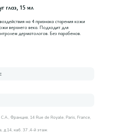
г глаз, 15 мл
оздействия на 4 признака старения кожи
кожи верхнего века. Подходит для
онтролем дерматологов. Без парабенов.
с
С.А., Франция, 14 Rue de Royale, Paris, France,
 д.14, каб. 37 ,4-й этаж