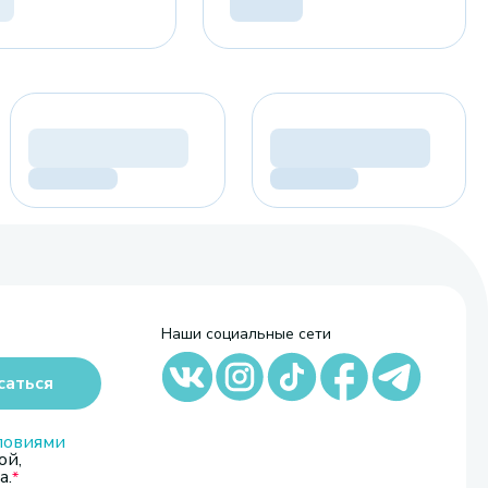
Наши социальные сети
саться
ловиями
ой,
а.