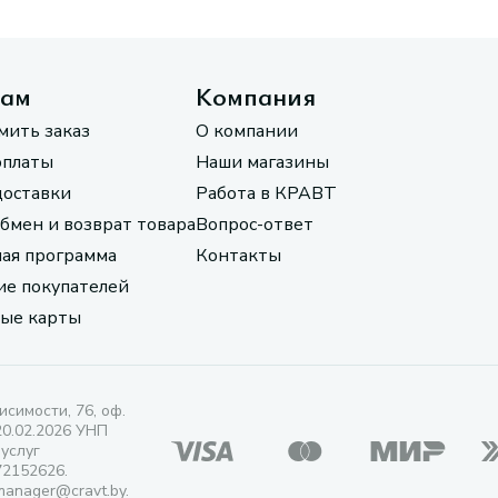
там
Компания
мить заказ
О компании
оплаты
Наши магазины
доставки
Работа в КРАВТ
обмен и возврат товара
Вопрос-ответ
ая программа
Контакты
е покупателей
ые карты
исимости, 76, оф.
20.02.2026 УНП
 услуг
72152626.
manager@cravt.by.