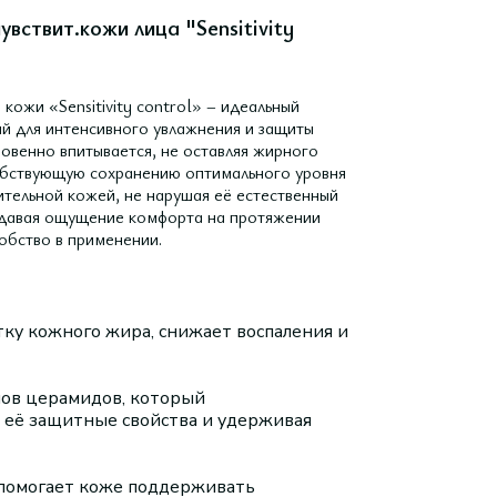
ствит.кожи лица "Sensitivity
ожи «Sensitivity control» – идеальный
й для интенсивного увлажнения и защиты
новенно впитывается, не оставляя жирного
собствующую сохранению оптимального уровня
вительной кожей, не нарушая её естественный
ридавая ощущение комфорта на протяжении
добство в применении.
тку кожного жира, снижает воспаления и
пов церамидов, который
 её защитные свойства и удерживая
помогает коже поддерживать