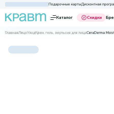
Подарочные карты
Дисконтная прогр
Каталог
Скидки
Бре
Главная
Лицо
Уход
Крем, гель, эмульсия для лица
CeraDerma Moist