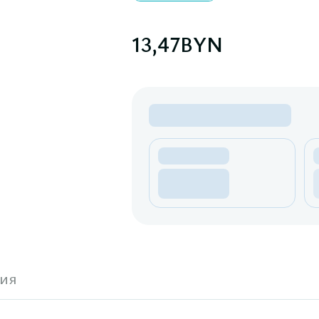
13,47
BYN
ия