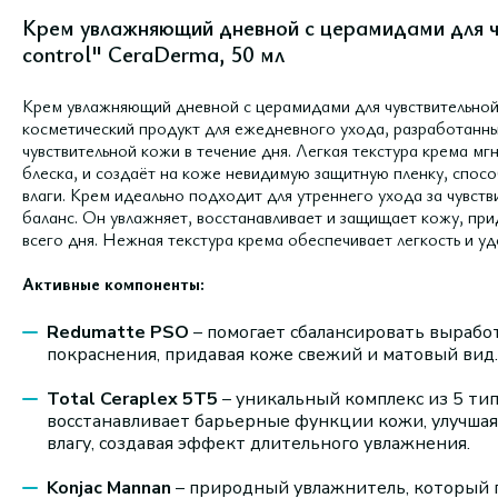
Крем увлажняющий дневной с церамидами для чув
control" CeraDermа, 50 мл
Крем увлажняющий дневной с церамидами для чувствительной к
косметический продукт для ежедневного ухода, разработанны
чувствительной кожи в течение дня. Легкая текстура крема мг
блеска, и создаёт на коже невидимую защитную пленку, спо
влаги. Крем идеально подходит для утреннего ухода за чувст
баланс. Он увлажняет, восстанавливает и защищает кожу, п
всего дня. Нежная текстура крема обеспечивает легкость и у
Активные компоненты:
Redumatte PSO
– помогает сбалансировать вырабо
покраснения, придавая коже свежий и матовый вид.
Total Ceraplex 5T5
– уникальный комплекс из 5 ти
восстанавливает барьерные функции кожи, улучшая
влагу, создавая эффект длительного увлажнения.
Konjac Mannan
– природный увлажнитель, который 