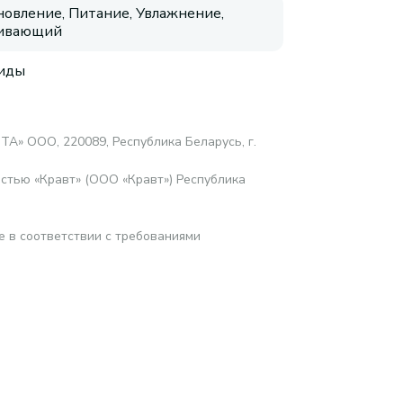
новление, Питание, Увлажнение,
аивающий
иды
ТА» ООО, 220089, Республика Беларусь, г.
стью «Кравт» (ООО «Кравт») Республика
е в соответствии с требованиями