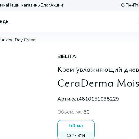
амма
Наши магазины
Блог
Акции
Пн-Пт:
нды
urizing Day Cream
BIELITA
Крем увлажняющий днев
CeraDerma Mois
Артикул:
4810151038229
Объем, мл
:
50
50 мл
13,47 BYN