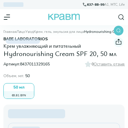
637-88-99
A1, МТС, Life
Главная
Лицо
Уход
Крем, гель, эмульсия для лица
Hydronourishing Cream SPF 20, 50 мл
BABE LABORATORIOS
Крем увлажняющий и питательный
Hydronourishing Cream SPF 20, 50 мл
Артикул:
8437011329165
0
Оставить отзыв
Объем, мл
:
50
50 мл
69,81 BYN