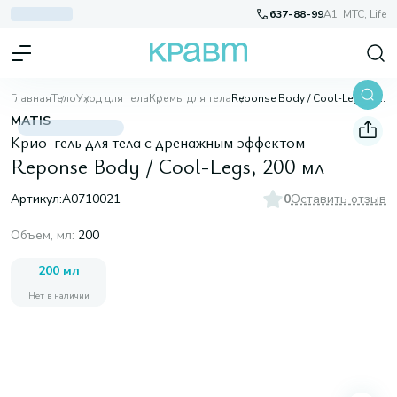
637-88-99
A1, МТС, Life
Главная
Тело
Уход для тела
Кремы для тела
Reponse Body / Cool-Legs, 200 мл
MATIS
Крио-гель для тела с дренажным эффектом
Reponse Body / Cool-Legs, 200 мл
Артикул:
A0710021
0
Оставить отзыв
Объем, мл
:
200
200 мл
Нет в наличии