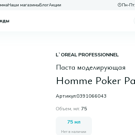
амма
Наши магазины
Блог
Акции
Пн-Пт:
нды
L`OREAL PROFESSIONNEL
Паста моделирующая
Homme Poker Pas
Артикул:
0391066043
Объем, мл
:
75
75 мл
Нет в наличии