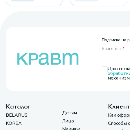
Подписка на р
Ваш e-mail
*
Даю согла
обработк
механизмо
Каталог
Клиен
Детям
BELARUS
Как офор
Лицо
KOREA
Способы 
Макияж