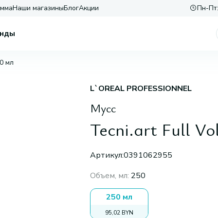
амма
Наши магазины
Блог
Акции
Пн-Пт:
нды
50 мл
L`OREAL PROFESSIONNEL
Мусс
Tecni.art Full V
Артикул:
0391062955
Объем, мл
:
250
250 мл
95,02 BYN