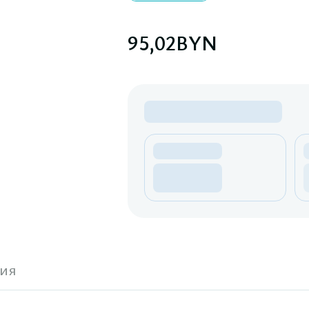
95,02
BYN
ия