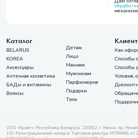
Даю согла
обработк
механизмо
Каталог
Клиен
Детям
BELARUS
Как офор
Лицо
KOREA
Способы 
Макияж
Аксессуары
Способы 
Мужчинам
Аптечная косметика
Условия, 
Парфюмерия
БАДы и витамины
Дисконтн
Подарки
Волосы
Обращени
Тело
Подарочн
ООО «Кравт». Республика Беларусь, 220012, г. Минск, пр. Незав
103. Регистрационный номер в Торговом реестре №769481 от 