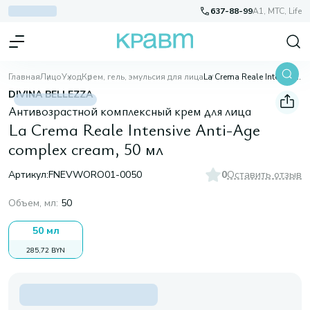
637-88-99
A1, МТС, Life
Главная
Лицо
Уход
Крем, гель, эмульсия для лица
La Crema Reale Intensive Anti-Age complex cream, 50 мл
DIVINA BELLEZZA
Антивозрастной комплексный крем для лица
La Crema Reale Intensive Anti-Age
complex cream, 50 мл
Артикул:
FNEVWORO01-0050
0
Оставить отзыв
Объем, мл
:
50
50 мл
285,72 BYN