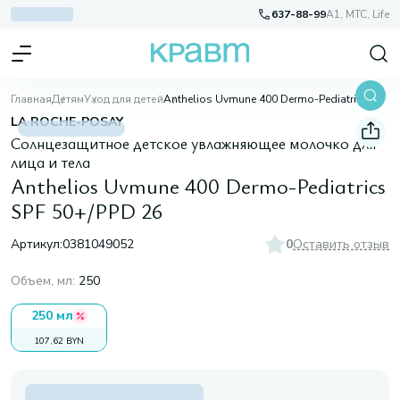
637-88-99
A1, МТС, Life
Главная
Детям
Уход для детей
Anthelios Uvmune 400 Dermo-Pediatrics SPF 50+/PPD 26
LA ROCHE-POSAY
Солнцезащитное детское увлажняющее молочко для
лица и тела
Anthelios Uvmune 400 Dermo-Pediatrics
SPF 50+/PPD 26
Артикул:
0381049052
0
Оставить отзыв
Объем, мл
:
250
250 мл
107,62 BYN