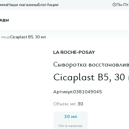
амма
Наши магазины
Блог
Акции
Пн-Пт:
нды
 лица
Cicaplast B5, 30 мл
LA ROCHE-POSAY
Сыворотка восстанавл
Cicaplast B5, 30
Артикул:
0381049045
Объем, мл
:
30
30 мл
Нет в наличии