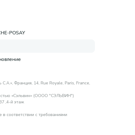
CHE-POSAY
новление
С.А.», Франция, 14, Rue Royale, Paris, France,
остью «Сэльвин» (ОООО "СЭЛЬВИН")
37 ,4-й этаж
е в соответствии с требованиями