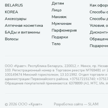
Детям
BELARUS
Как офор
Лицо
KOREA
Способы 
Макияж
Аксессуары
Способы 
Мужчинам
Аптечная косметика
Условия, 
Парфюмерия
БАДы и витамины
Дисконтн
Подарки
Волосы
Обращени
Тело
Подарочн
ООО «Кравт». Республика Беларусь, 220012, г. Минск, пр. Незав
103. Регистрационный номер в Торговом реестре №769481 от 
100149474 Минский горисполком, 13.10.1992. Отдел торговли и
администрации Первомайского района, +375172151740; +3751
Обращения покупателей принимаются: 6378899 (А1, МТС, life, i
© 2026 ООО «Кравт»
Разработка сайта — SLAM