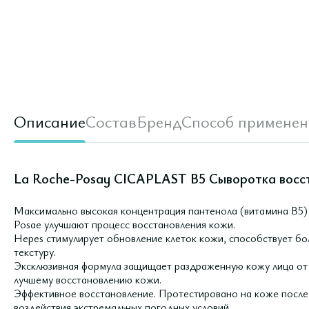
Описание
Состав
Бренд
Способ применен
La Roche-Posay CICAPLAST B5 Сыворотка восс
Максимально высокая концентрация пантенола (витамина B5)
Posae улучшают процесс восстановления кожи.
Hepes стимулирует обновление клеток кожи, способствует бо
текстуру.
Эксклюзивная формула защищает раздраженную кожу лица от 
лучшему восстановлению кожи.
Эффективное восстановление. Протестировано на коже после
воздействия экстремальных погодных условий.