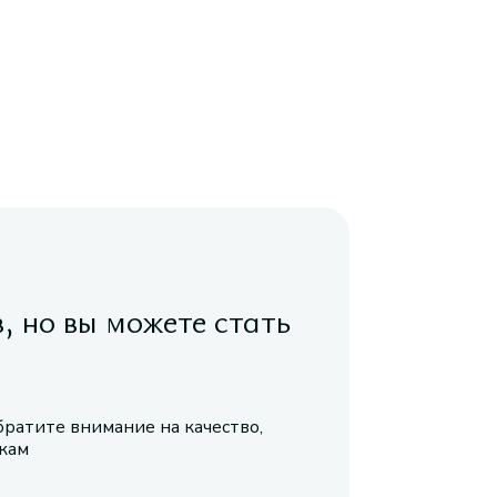
в, но вы можете стать
братите внимание на качество,
икам