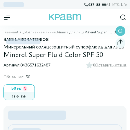
637-88-99
A1, МТС, Life
Главная
Лицо
Солнечная линия
Защита для лица
Mineral Super Fluid Color SPF 50
BABE LABORATORIOS
Минеральный солнцезащитный суперфлюид для лица
Mineral Super Fluid Color SPF 50
Артикул:
8436571632487
0
Оставить отзыв
Объем, мл
:
50
50 мл
73,64 BYN