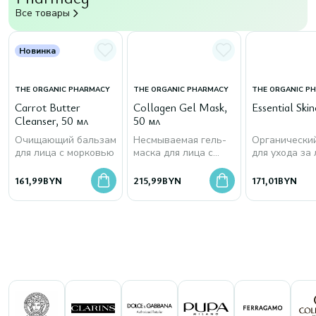
Все товары
Новинка
THE ORGANIC PHARMACY
THE ORGANIC PHARMACY
THE ORGANIC P
Carrot Butter
Collagen Gel Mask,
Essential Skin
Cleanser, 50 мл
50 мл
Очищающий бальзам
Несмываемая гель-
Органически
для лица с морковью
маска для лица с
для ухода за
морским коллагеном
161,99
BYN
215,99
BYN
171,01
BYN