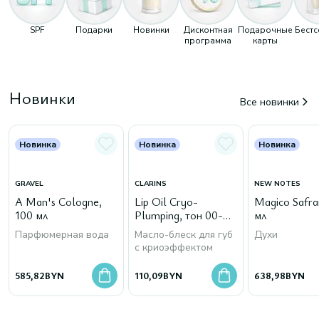
SPF
Подарки
Новинки
Дисконтная
Подарочные
Бест
программа
карты
Новинки
Все новинки
Новинка
Новинка
Новинка
GRAVEL
CLARINS
NEW NOTES
A Man's Cologne,
Lip Oil Cryo-
Magico Safra
100 мл
Plumping, тон 00-
мл
Cryo Mint
Парфюмерная вода
Масло-блеск для губ
Духи
с криоэффектом
585,82
BYN
110,09
BYN
638,98
BYN