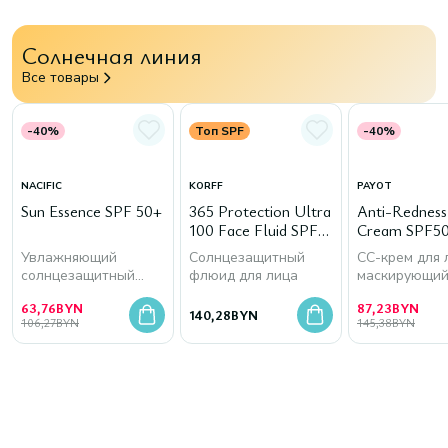
Солнечная линия
Все товары
-40%
Топ SPF
-40%
NACIFIC
KORFF
PAYOT
Sun Essence SPF 50+
365 Protection Ultra
Anti-Rednes
100 Face Fluid SPF
Cream SPF50
50+
Увлажняющий
Солнцезащитный
СС-крем для 
солнцезащитный
флюид для лица
маскирующи
крем для лица
покраснения
63,76
BYN
87,23
BYN
140,28
BYN
106,27
BYN
145,38
BYN