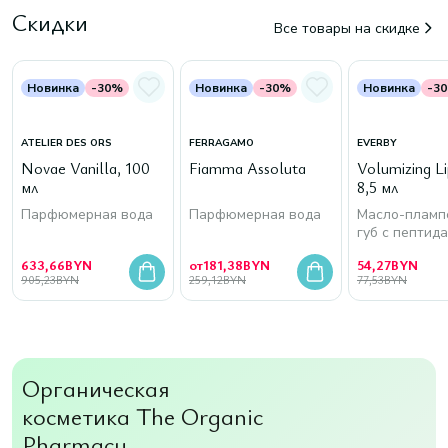
Скидки
Все товары на скидке
Новинка
-30%
Новинка
-30%
Новинка
-3
ATELIER DES ORS
FERRAGAMO
EVERBY
Novae Vanilla, 100
Fiamma Assoluta
Volumizing Lip
мл
8,5 мл
Парфюмерная вода
Парфюмерная вода
Масло-пламп
губ с пептид
633,66
BYN
от
181,38
BYN
54,27
BYN
905,23
BYN
259,12
BYN
77,53
BYN
Органическая
косметика The Organic
Pharmacy