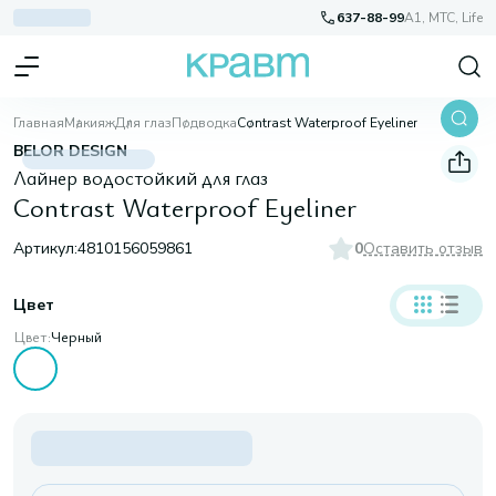
637-88-99
A1, МТС, Life
Главная
Макияж
Для глаз
Подводка
Contrast Waterproof Eyeliner
BELOR DESIGN
Лайнер водостойкий для глаз
Contrast Waterproof Eyeliner
Артикул:
4810156059861
0
Оставить отзыв
Цвет
Цвет:
Черный