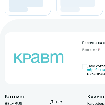
Подписка на р
Ваш e-mail
*
Даю согла
обработк
механизмо
Каталог
Клиен
Детям
BELARUS
Как офор