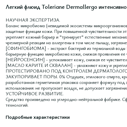
Легкий флюид Toleriane Dermallergo интенсивн
НАУЧНАЯ ЭКСПЕРТИЗА.
Баланс микробиома (невидимой экосистемы микроорганизмов
защитные функции кожи. При повышенной чувствительности э
укрепляет кожный барьер и "тренирует" естественные механ
чрезмерной реакции на аллергены в том числе пыльцу, загрязн
[СФИНГОБИОМА] - экстракт бактерий из термальной воды L
барьерную функцию микробиома кожи, снижая проявления ее ч
[НЕЙРОСЕНСИН] - успокаивает кожу, снижая ее чувствительн
[МАСЛО КАРИТЕ И СКВАЛАН] - увлажняют кожу и укрепляют
ПРОТЕСТИРОВАНО ПОД КОНТРОЛЕМ ДЕРМАТОЛОГОВ
ЗАКУПОРИВАЕТ ПОРЫ. 0% Отдушек, этилового спирта, крас
разработанная герметичная упаковка сохраняет формулу под 
использования: не пропускает воздух, не допускает загрязнени
УСТОЙЧИВОЕ РАЗВИТИЕ.
Средство произведено на углеродно-нейтральной фабрике. С
технологий.
Подробные характеристики