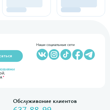
Наши социальные сети
саться
ловиями
ой,
а.
Обслуживание клиентов
637-88-99