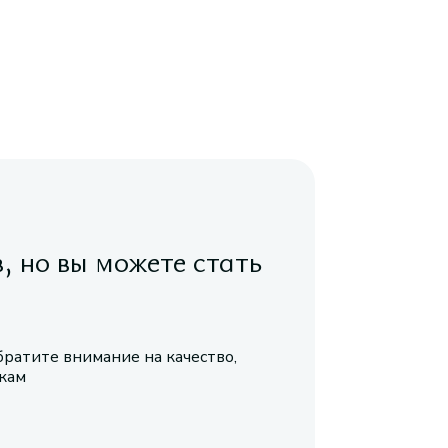
в, но вы можете стать
братите внимание на качество,
икам