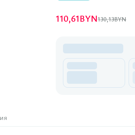
110,61
BYN
130,13
BYN
ия