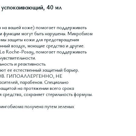
о успокаивающий, 40 мл
 на вашей коже) помогает поддерживать
ти функции могут быть нарушены. Микробиом
измы защиты кожи для предотвращения
енный воздух, моющие средства и другие.
a Roche-Posay, помогает поддерживать
увствительности.
ость и реактивность.
 ее естественный защитный барьер.
. ГИПОАЛЛЕРГЕННО, НЕ
ителей, парабенов. Специально
защитой на протяжении всего срока
я средства, сохраняет стерильность формулы.
фингобиома получена путем зеленых