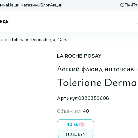
амма
Наши магазины
Блог
Акции
Пн-Пт:
нды
 лица
Toleriane Dermallergo, 40 мл
LA ROCHE-POSAY
Легкий флюид интенсив
Toleriane Dermal
Артикул:
0380359608
Объем, мл
:
40
40 мл
110,61 BYN