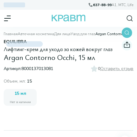
637-88-99
A1, МТС, Life
Главная
Аптечная косметика
Для лица
Уход для глаз
Argan Contorno Occhi, 15 мл
EQUILIBRA
Лифтинг-крем для ухода за кожей вокруг глаз
Argan Contorno Occhi, 15 мл
Артикул:
8000137013081
0
Оставить отзыв
Объем, мл
:
15
15 мл
Нет в наличии